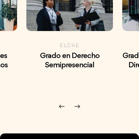
ELCHE
nes
Grado en Derecho
Grad
sos
Semipresencial
Di