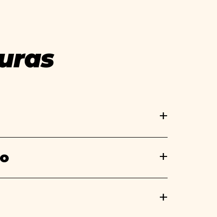
uras
so