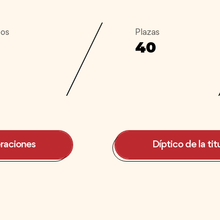
sos
Plazas
40
raciones
Díptico de la tit